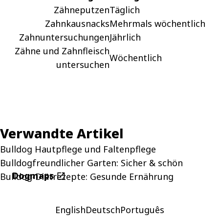
Zähneputzen
Täglich
Zahnkausnacks
Mehrmals wöchentlich
Zahnuntersuchungen
Jährlich
Zähne und Zahnfleisch
Wöchentlich
untersuchen
Verwandte Artikel
Bulldog Hautpflege und Faltenpflege
Bulldogfreundlicher Garten: Sicher & schön
Dogmaps
Bulldog-Diätrezepte: Gesunde Ernährung
open_in_new
English
Deutsch
Português